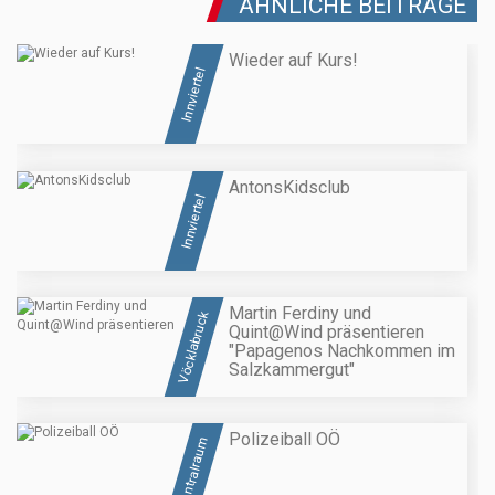
ÄHNLICHE BEITRÄGE
Wieder auf Kurs!
Innviertel
AntonsKidsclub
Innviertel
Martin Ferdiny und
Vöcklabruck
Quint@Wind präsentieren
"Papagenos Nachkommen im
Salzkammergut"
Polizeiball OÖ
Zentralraum