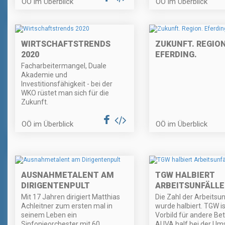
OÖ im Überblick
OÖ im Überblick
WIRTSCHAFTSTRENDS
ZUKUNFT. REGION
2020
EFERDING.
Facharbeitermangel, Duale
Akademie und
Investitionsfähigkeit - bei der
WKO rüstet man sich für die
Zukunft.
OÖ im Überblick
OÖ im Überblick
AUSNAHMETALENT AM
TGW HALBIERT
DIRIGENTENPULT
ARBEITSUNFÄLLE
Mit 17 Jahren dirigiert Matthias
Die Zahl der Arbeitsun
Achleitner zum ersten mal in
wurde halbiert. TGW is
seinem Leben ein
Vorbild für andere Bet
Sinfonieorchester mit 60
AUVA half bei der Um