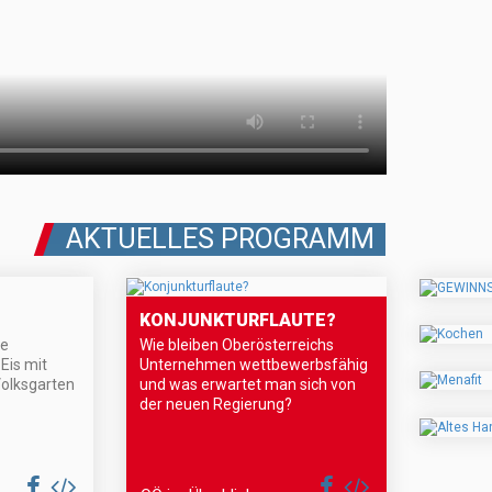
AKTUELLES PROGRAMM
KONJUNKTURFLAUTE?
ne
Wie bleiben Oberösterreichs
Eis mit
Unternehmen wettbewerbsfähig
Volksgarten
und was erwartet man sich von
der neuen Regierung?