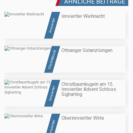
ÄHNLICHE BEITRÄGE
Innviertler Weihnacht
Innviertel
Ottnanger Gstanzlsingen
Vöcklabruck
Christbaumkugeln am 15.
Innviertel
Innviertler Advent Schloss
Sigharting
Oberinnviertler Wirte
Innviertel