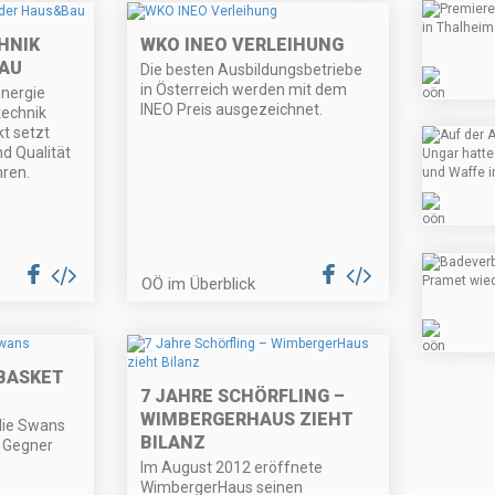
HNIK
WKO INEO VERLEIHUNG
AU
Die besten Ausbildungsbetriebe
in Österreich werden mit dem
Energie
INEO Preis ausgezeichnet.
echnik
t setzt
d Qualität
hren.
OÖ im Überblick
 BASKET
7 JAHRE SCHÖRFLING –
WIMBERGERHAUS ZIEHT
die Swans
BILANZ
 Gegner
Im August 2012 eröffnete
WimbergerHaus seinen