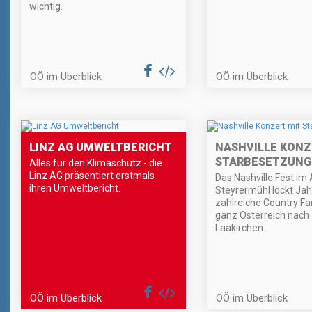
wichtig.
OÖ im Überblick
OÖ im Überblick
LINZ AG UMWELTBERICHT
NASHVILLE KONZ
STARBESETZUNG
Alles für den Klimaschutz - die
Linz AG präsentiert erstmals
Das Nashville Fest im
ihren Umweltbericht.
Steyrermühl lockt Jah
zahlreiche Country Fa
ganz Österreich nach
Laakirchen.
OÖ im Überblick
OÖ im Überblick