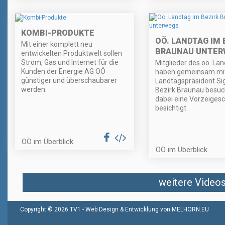
KOMBI-PRODUKTE
OÖ. LANDTAG IM 
Mit einer komplett neu
BRAUNAU UNTER
entwickelten Produktwelt sollen
Strom, Gas und Internet für die
Mitglieder des oö. La
Kunden der Energie AG OÖ
haben gemeinsam mi
günstiger und überschaubarer
Landtagspräsident Sig
werden.
Bezirk Braunau besuc
dabei eine Vorzeiges
besichtigt.
OÖ im Überblick
OÖ im Überblick
weitere Videos 
Copyright © 2026 TV1 -
Web Design & Entwicklung von MELHORN.EU