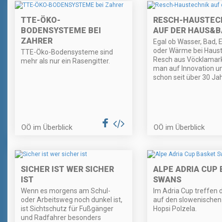
TTE-ÖKO-
RESCH-HAUSTEC
BODENSYSTEME BEI
AUF DER HAUS&B
ZAHRER
Egal ob Wasser, Bad, 
oder Wärme bei Haust
TTE-Öko-Bodensysteme sind
Resch aus Vöcklamark
mehr als nur ein Rasengitter.
man auf Innovation un
schon seit über 30 Ja
OÖ im Überblick
OÖ im Überblick
SICHER IST WER SICHER
ALPE ADRIA CUP
IST
SWANS
Wenn es morgens am Schul-
Im Adria Cup treffen 
oder Arbeitsweg noch dunkel ist,
auf den slowenischen
ist Sichtschutz für Fußgänger
Hopsi Polzela.
und Radfahrer besonders