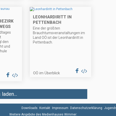
LEONHARDIRITT IN
BEZIRK
PETTENBACH
WEGS
Eine der größten
ndtages
Brauchtumsveranstaltungen im
t
Land OÖ ist der Leonhardiritt in
l den
Pettenbach.
ht und
chule
OÖ im Überblick
laden...
Downloads
Kontakt
Impressum
Datenschutzerklärung
Jugends
Weitere Angebote des Medienhauses Wimmer: