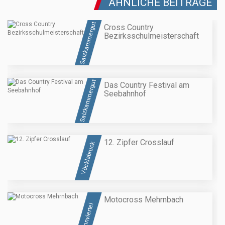
ÄHNLICHE BEITRÄGE
Salzkammergut
Cross Country
Bezirksschulmeisterschaft
Salzkammergut
Das Country Festival am
Seebahnhof
12. Zipfer Crosslauf
Vöcklabruck
Motocross Mehrnbach
Innviertel