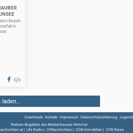
RAUBER
UNSEE
dem Bezirk
stfall in
ter.
laden...
Downloads
Kontakt
Impressum
Datenschutzerklärung
Jugends
Weitere Angebote des Medienhauses Wimmer:
.nachrichten.at
|
Life Radio
|
OÖNachrichten
|
OÖN Immobilien
|
OÖN Reise