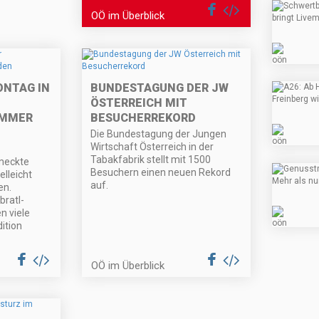
OÖ im Überblick
NTAG IN
BUNDESTAGUNG DER JW
ÖSTERREICH MIT
AMMER
BESUCHERREKORD
Die Bundestagung der Jungen
Wirtschaft Österreich in der
Tabakfabrik stellt mit 1500
meckte
Besuchern einen neuen Rekord
elleicht
auf.
en.
bratl-
n viele
ition
OÖ im Überblick