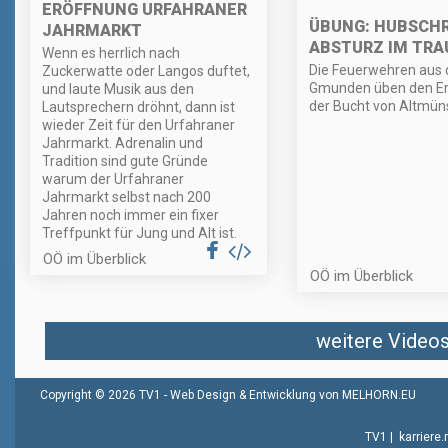
ERÖFFNUNG URFAHRANER
ÜBUNG: HUBSCH
JAHRMARKT
ABSTURZ IM TRA
Wenn es herrlich nach
Die Feuerwehren aus 
Zuckerwatte oder Langos duftet,
Gmunden üben den Ern
und laute Musik aus den
der Bucht von Altmüns
Lautsprechern dröhnt, dann ist
wieder Zeit für den Urfahraner
Jahrmarkt. Adrenalin und
Tradition sind gute Gründe
warum der Urfahraner
Jahrmarkt selbst nach 200
Jahren noch immer ein fixer
Treffpunkt für Jung und Alt ist.
OÖ im Überblick
OÖ im Überblick
weitere Videos 
Copyright © 2026 TV1 -
Web Design & Entwicklung von MELHORN.EU
TV1
|
karriere