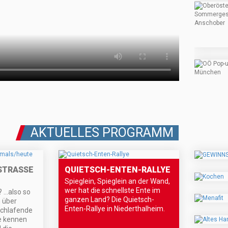
AKTUELLES PROGRAMM
TRASSE D
QUIETSCH-ENTEN-RALLYE
Spieglein, Spieglein an der Wand,
wer hat die schnellste Ente im
..also so
ganzen Land? Die Quietsch-
n über
Enten-Rallye in Niederthalheim.
schlafende
e kennen