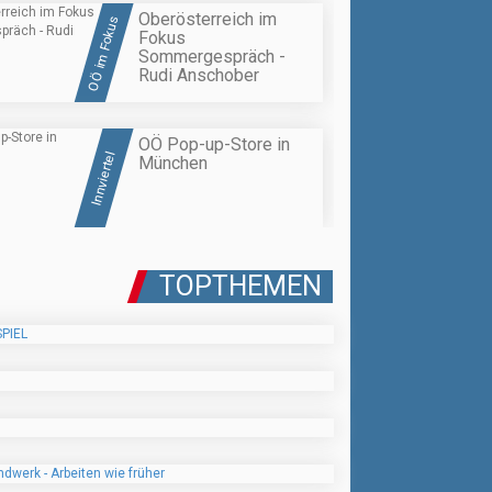
Oberösterreich im
OÖ im Fokus
Fokus
Sommergespräch -
Rudi Anschober
OÖ Pop-up-Store in
Innviertel
München
TOPTHEMEN