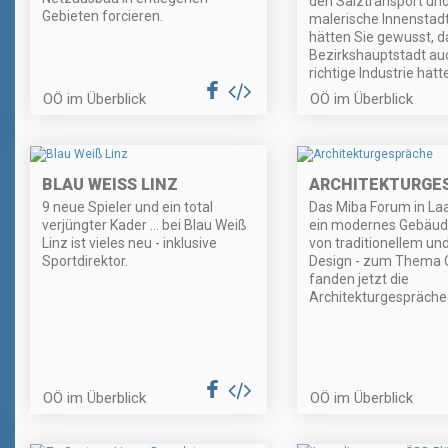
den Salztransport und
Gebieten forcieren.
malerische Innenstad
hätten Sie gewusst, d
Bezirkshauptstadt au
richtige Industrie hatt
OÖ im Überblick
OÖ im Überblick
BLAU WEISS LINZ
ARCHITEKTURGE
9 neue Spieler und ein total
Das Miba Forum in Laa
verjüngter Kader ... bei Blau Weiß
ein modernes Gebäude
Linz ist vieles neu - inklusive
von traditionellem un
Sportdirektor.
Design - zum Thema O
fanden jetzt die
Architekturgespräche 
OÖ im Überblick
OÖ im Überblick