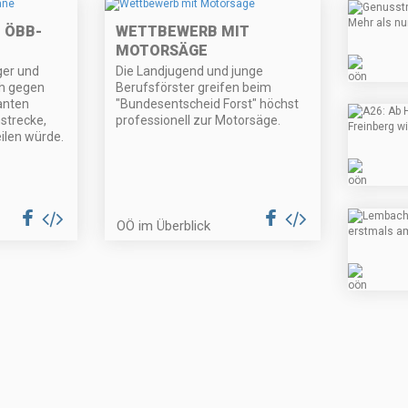
 ÖBB-
WETTBEWERB MIT
MOTORSÄGE
ger und
Die Landjugend und junge
ch gegen
Berufsförster greifen beim
anten
"Bundesentscheid Forst" höchst
strecke,
professionell zur Motorsäge.
ilen würde.
OÖ im Überblick