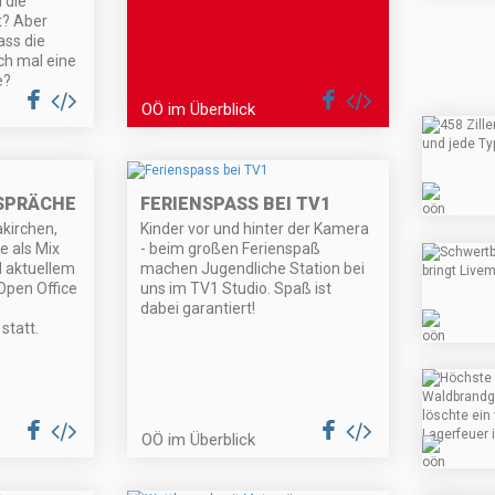
 die
t? Aber
ass die
ch mal eine
e?
OÖ im Überblick
SPRÄCHE
FERIENSPASS BEI TV1
kirchen,
Kinder vor und hinter der Kamera
 als Mix
- beim großen Ferienspaß
d aktuellem
machen Jugendliche Station bei
pen Office
uns im TV1 Studio. Spaß ist
dabei garantiert!
statt.
OÖ im Überblick