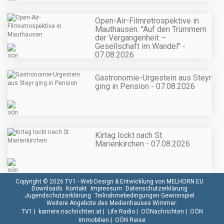
Open-Air-Filmretrospektive in
Mauthausen: "Auf den Trümmern
der Vergangenheit –
Gesellschaft im Wandel" -
07.08.2026
Gastronomie-Urgestein aus Steyr
ging in Pension - 07.08.2026
Kirtag lockt nach St.
Marienkirchen - 07.08.2026
Copyright © 2026 TV1 -
Web Design & Entwicklung von MELHORN.EU
Downloads
Kontakt
Impressum
Datenschutzerklärung
Jugendschutzerklärung
Teilnahmebedingungen Gewinnspiel
Weitere Angebote des Medienhauses Wimmer:
TV1
|
karriere.nachrichten.at
|
Life Radio
|
OÖNachrichten
|
OÖN
Immobilien
|
OÖN Reise