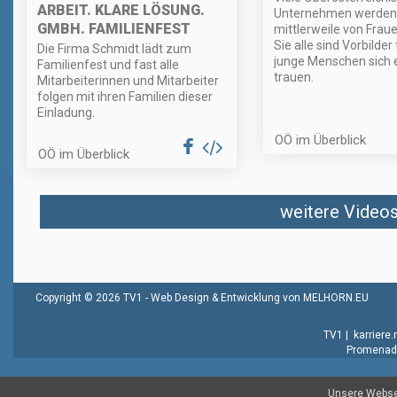
ARBEIT. KLARE LÖSUNG.
Unternehmen werden
GMBH. FAMILIENFEST
mittlerweile von Fraue
Sie alle sind Vorbilder 
Die Firma Schmidt lädt zum
junge Menschen sich 
Familienfest und fast alle
trauen.
Mitarbeiterinnen und Mitarbeiter
folgen mit ihren Familien dieser
Einladung.
OÖ im Überblick
OÖ im Überblick
weitere Videos 
Copyright © 2026 TV1 -
Web Design & Entwicklung von MELHORN.EU
TV1
|
karriere
Promenade
Unsere Websei