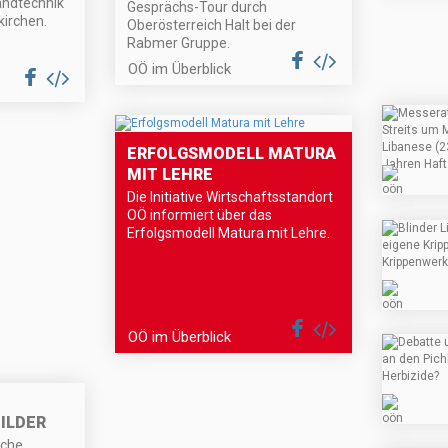
andtechnik
Gesprächs-Tour durch
irchen.
Oberösterreich Halt bei der
Rabmer Gruppe.
OÖ im Überblick
ERFOLGSMODELL MATURA
MIT LEHRE
Die Initiative Wirtschaftsstandort
OÖ informiert über das
Erfolgsmodell Matura mit Lehre.
OÖ im Überblick
ILDER
sche