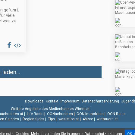
n geführt.
für viele
etwas zu
laden...
Downloads
Kontakt
Impressum
Datenschutzerklärung
Jugends
Weitere Angebote des Medienhauses Wimmer:
.nachrichten.at
|
Life Radio
|
OÖNachrichten
|
OÖN Immobilien
|
OÖN Reise
n Galerien
|
Regionaljobs
|
Tips
|
wasistlos.at
|
4More
|
wirtrauern.at
te nutzt Cookies.
Mehr dazu finden Sie in unserer Datenschutzerklärung.
OK. 