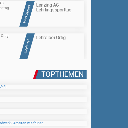
Lenzing AG
Vöcklabruck
Lehrlingssporttag
Lehre bei Ortig
Innviertel
TOPTHEMEN