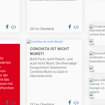
OÖ im Überblick
CONCHITA IST NICHT
WURST!
cht
Nicht Fisch, nicht Fleisch...und
nderten.
auch nicht Wurst. Die ehemalige
n
Songcontest-Gewinnerin
 von
Conchita Wurst zu Gast in
or der
Oberösterreich.
nd das
assen mit
ufhorchen.
OÖ im Überblick