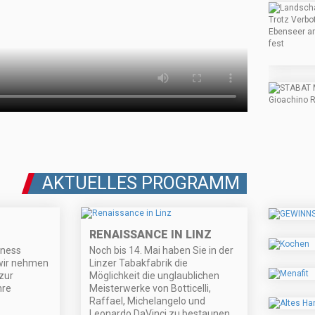
AKTUELLES PROGRAMM
RENAISSANCE IN LINZ
iness
Noch bis 14. Mai haben Sie in der
 wir nehmen
Linzer Tabakfabrik die
zur
Möglichkeit die unglaublichen
hre
Meisterwerke von Botticelli,
Raffael, Michelangelo und
Leonardo DaVinci zu bestaunen.