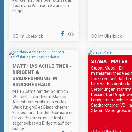
Punkte machen, oder stutzt das
Team aus Wien den Swans die
Flügel.
OÖ im Überblick
OÖ im Überblick
STABAT MATER
MATTHIAS ACHLEITNER -
Stabat Mater - Ein
DIRIGENT &
mittelalterliches Gedi
URAUFFÜHRUNG IM
fasziniert seit Jahrhu
Eine der bekannteste
BRUCKNERHAUS
Vertonungen stammt
Mit 16 Jahre hat der Sohn von
Rossini. Der Projektch
Wirtschaftslandesrat Markus
Landesmusikschule u
Achleitner bereits sein erstes
Stadtorchester VB - l
Werk für großes Blasorchester
Stabat Mater gross a
komponiert - bei der Premiere im
Linzer Brucknerhaus steht er
sogar selbst als Dirigent auf der
Bühne.
OÖ im Überblick