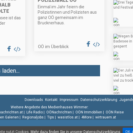
POLIZEIBALL OÖ
HALB
Einmal im Jahr feiern die
OLTE
Polizistinnen und Polizisten aus
ganz OÖ gemeinsam im
see ist das
Brucknerhaus.
der
OÖ im Überblick
laden...
Downloads
Kontakt
Impressum
Datenschutzerklärung
Jugends
Weitere Angebote des Medienhauses Wimmer:
.nachrichten.at
|
Life Radio
|
OÖNachrichten
|
OÖN Immobilien
|
OÖN Reise
n Galerien
|
Regionaljobs
|
Tips
|
wasistlos.at
|
4More
|
wirtrauern.at
te nutzt Cookies.
Mehr dazu finden Sie in unserer Datenschutzerklärung.
OK. 