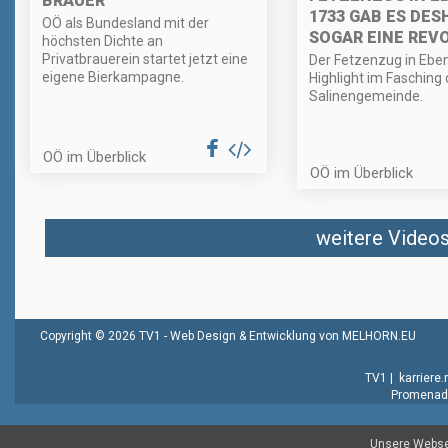
BRAUER
1733 GAB ES DES
OÖ als Bundesland mit der
SOGAR EINE REV
höchsten Dichte an
Privatbrauerein startet jetzt eine
Der Fetzenzug in Eben
eigene Bierkampagne.
Highlight im Fasching 
Salinengemeinde.
OÖ im Überblick
OÖ im Überblick
weitere Videos 
Copyright © 2026 TV1 -
Web Design & Entwicklung von MELHORN.EU
TV1
|
karriere
Promenade
Unsere Websei