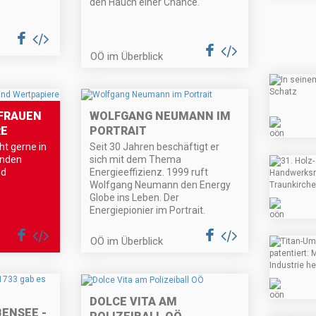
den Hauch einer Chance.
OÖ im Überblick
 FRAUEN
WOLFGANG NEUMANN IM
RE
PORTRAIT
ht gerne in
Seit 30 Jahren beschäftigt er
inden
sich mit dem Thema
nd
Energieeffizienz. 1999 ruft
Wolfgang Neumann den Energy
Globe ins Leben. Der
Energiepionier im Portrait.
OÖ im Überblick
DOLCE VITA AM
BENSEE -