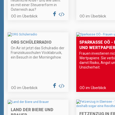
neuerliche Krise? und wie sieht
es mit einer Steuererform in
Österreich aus?
OÖ im Überblick
OÖ im Überblick
ORG SCHÜLERRADIO
SPARKASSE OÖ -
UND WERTPAPIE
On Air ist jetzt das Schulradio der
Franziskusschulen Vöcklabruck,
Frauen investieren nic
ein Besuch in der Morningshow.
Wertpapiere. Sie verb
damit Risiko, Angst u
Unsicherheit.
OÖ im Überblick
OÖ im Überblick
LAND DER BIERE UND
FETZENZUG IN E