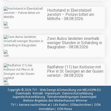
Hochstand in Eberstalzell
zerstört – Polizei bittet um
Mithilfe - 08.08.2026
Zwei Autos landeten innerhalb
weniger Stunden in Schärding in
Baugruben - 08.08.2026
Radfahrer (11) bei Kollision mit
Pkw in St. Georgen an der Gusen
verletzt - 08.08.2026
Copyright © 2026 TV1 -
Web Design & Entwicklung von MELHORN.EU
Downloads
Kontakt
Impressum
Datenschutzerklärung
Jugendschutzerklärung
Teilnahmebedingungen Gewinnspiel
Weitere Angebote des Medienhauses Wimmer:
TV1
|
karriere.nachrichten.at
|
Life Radio
|
OÖNachrichten
|
OÖN
Immobilien
|
OÖN Reise