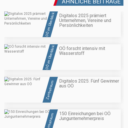
ÄHNLICHE BEITRÄGE
OÖ im Überblick
Digitalos 2025 prämiert
Unternehmen, Vereine und
Persönlichkeiten
OÖ im Überblick
OÖ forscht intensiv mit
Wasserstoff
Digitalos 2025: Fünf Gewinner
Zentralraum
aus OÖ
150 Einreichungen bei OÖ
Zentralraum
Jungunternehmerpreis