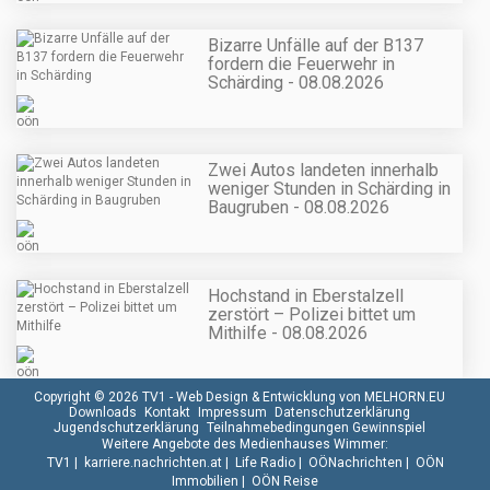
Bizarre Unfälle auf der B137
fordern die Feuerwehr in
Schärding - 08.08.2026
Zwei Autos landeten innerhalb
weniger Stunden in Schärding in
Baugruben - 08.08.2026
Hochstand in Eberstalzell
zerstört – Polizei bittet um
Mithilfe - 08.08.2026
Copyright © 2026 TV1 -
Web Design & Entwicklung von MELHORN.EU
Downloads
Kontakt
Impressum
Datenschutzerklärung
Jugendschutzerklärung
Teilnahmebedingungen Gewinnspiel
Weitere Angebote des Medienhauses Wimmer:
TV1
|
karriere.nachrichten.at
|
Life Radio
|
OÖNachrichten
|
OÖN
Immobilien
|
OÖN Reise