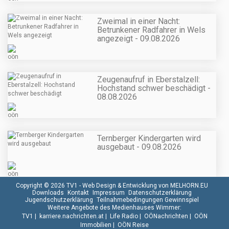
Zweimal in einer Nacht:
Betrunkener Radfahrer in Wels
angezeigt - 09.08.2026
Zeugenaufruf in Eberstalzell:
Hochstand schwer beschädigt -
08.08.2026
Ternberger Kindergarten wird
ausgebaut - 09.08.2026
Copyright © 2026 TV1 -
Web Design & Entwicklung von MELHORN.EU
Downloads
Kontakt
Impressum
Datenschutzerklärung
Jugendschutzerklärung
Teilnahmebedingungen Gewinnspiel
Weitere Angebote des Medienhauses Wimmer:
TV1
|
karriere.nachrichten.at
|
Life Radio
|
OÖNachrichten
|
OÖN
Immobilien
|
OÖN Reise