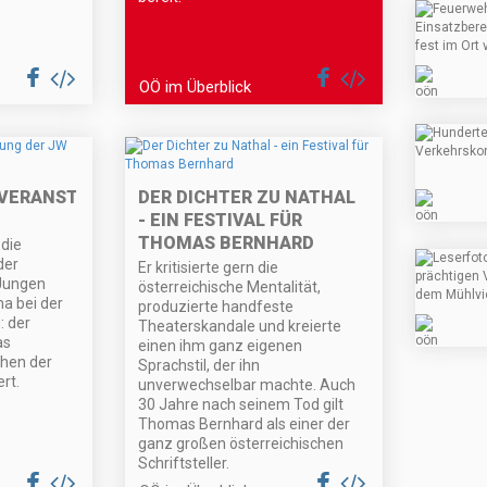
OÖ im Überblick
VERANSTALTUNG
DER DICHTER ZU NATHAL
- EIN FESTIVAL FÜR
THOMAS BERNHARD
die
der
Er kritisierte gern die
Jungen
österreichische Mentalität,
a bei der
produzierte handfeste
: der
Theaterskandale und kreierte
as
einen ihm ganz eigenen
chen der
Sprachstil, der ihn
rt.
unverwechselbar machte. Auch
30 Jahre nach seinem Tod gilt
Thomas Bernhard als einer der
ganz großen österreichischen
Schriftsteller.