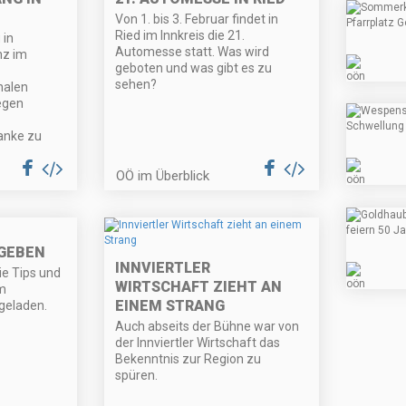
Von 1. bis 3. Februar findet in
Ried im Innkreis die 21.
 in
Automesse statt. Was wird
nz im
geboten und was gibt es zu
sehen?
nalen
egen
anke zu
OÖ im Überblick
GEBEN
INNVIERTLER
ie Tips und
WIRTSCHAFT ZIEHT AN
m
EINEM STRANG
geladen.
Auch abseits der Bühne war von
der Innviertler Wirtschaft das
Bekenntnis zur Region zu
spüren.