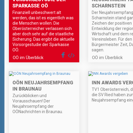
SPARKASSE OÖ
SCHARNSTEIN
Finanziell unbeschwert alt
Der Neujahrsempfang
werden, das ist es eigentlich was
Scharnstein stand ga
die Menschen wollen. Die
Zeichen der positiven
Oberösterreicher verlassen sich
Entwicklung der regio
aber doch sehr auf die staatliche
Wirtschaft und dem r
Sicherung. Das ergibt die aktuelle
Vereinsleben. Für den
Vorsorgestudie der Sparkasse
Bürgermeister Zeit, D
OÖ.
sagen.
OÖ im Überblick
OÖ im Überblick
OÖN NEUJAHRSEMPFANG
INN AWARDS VER
IN BRAUNAU
TV1 Oberösterreich, d
die SV Ried haben zu
Zurückblicken und
Neujahrsempfang ein
Vorausschauen! Der
Neujahrsempfang der
OÖNachrichten in Braunau.