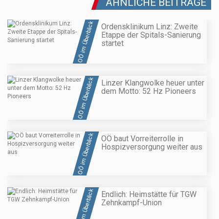
ÄHNLICHE BEITRÄGE
OÖ im Überblick
Ordensklinikum Linz: Zweite
Etappe der Spitals-Sanierung
startet
OÖ im Überblick
Linzer Klangwolke heuer unter
dem Motto: 52 Hz Pioneers
OÖ im Überblick
OÖ baut Vorreiterrolle in
Hospizversorgung weiter aus
OÖ im Überblick
Endlich: Heimstätte für TGW
Zehnkampf-Union