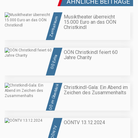
ÄHNLICHE BEITRÄGE
Musiktheater überreicht
Zentralraum
15.000 Euro an das OÖN
Christkindl
OÖN Christkindl feiert 60
OÖ Extra
Jahre Charity
OÖ im Überblick
Christkindl-Gala: Ein Abend im
Zeichen des Zusammenhalts
OÖNTV 13.12.2024
OÖN TV