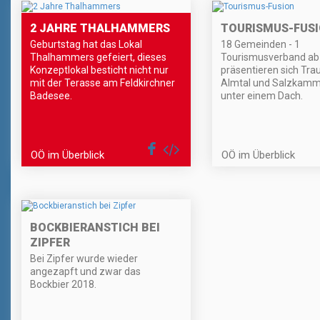
2 JAHRE THALHAMMERS
TOURISMUS-FUS
Geburtstag hat das Lokal
18 Gemeinden - 1
Thalhammers gefeiert, dieses
Tourismusverband ab 
Konzeptlokal besticht nicht nur
präsentieren sich Tra
mit der Terasse am Feldkirchner
Almtal und Salzkamm
Badesee.
unter einem Dach.
OÖ im Überblick
OÖ im Überblick
BOCKBIERANSTICH BEI
ZIPFER
Bei Zipfer wurde wieder
angezapft und zwar das
Bockbier 2018.