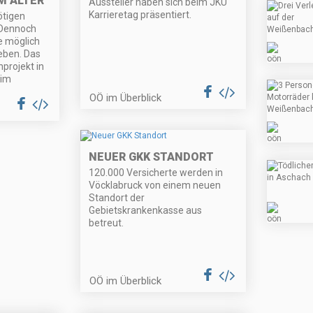
IM ALTER
Aussteller haben sich beim JKU
Karrieretag präsentiert.
ötigen
 Dennoch
e möglich
leben. Das
projekt in
 im
OÖ im Überblick
NEUER GKK STANDORT
120.000 Versicherte werden in
Vöcklabruck von einem neuen
Standort der
Gebietskrankenkasse aus
betreut.
OÖ im Überblick