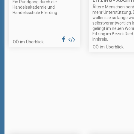
EITZING - AUCH 
Ein Rundgang durch die
Ältere Menschen ben
Handelsakademie und
mehr Unterstützung.
Handelsschule Eferding.
wollen sie so lange wi
selbstverantwortlich 
gelingt im neuen Wohn
Eitzing im Bezirk Ried
Innkreis.
OÖ im Überblick
OÖ im Überblick