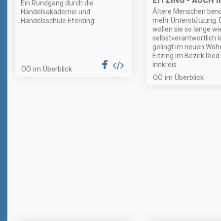
EITZING - AUCH 
Ein Rundgang durch die
Ältere Menschen ben
Handelsakademie und
mehr Unterstützung.
Handelsschule Eferding.
wollen sie so lange wi
selbstverantwortlich 
gelingt im neuen Wohn
Eitzing im Bezirk Ried
Innkreis.
OÖ im Überblick
OÖ im Überblick