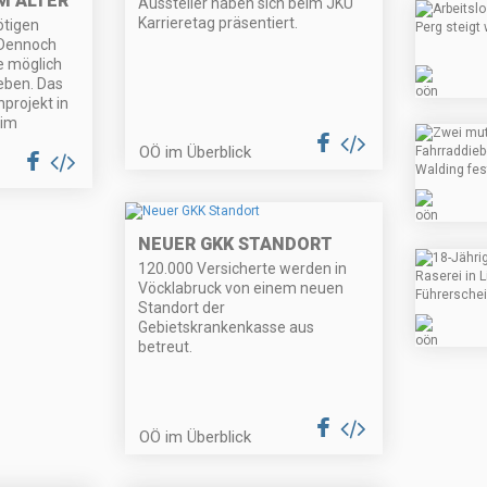
IM ALTER
Aussteller haben sich beim JKU
Karrieretag präsentiert.
ötigen
 Dennoch
e möglich
leben. Das
projekt in
 im
OÖ im Überblick
NEUER GKK STANDORT
120.000 Versicherte werden in
Vöcklabruck von einem neuen
Standort der
Gebietskrankenkasse aus
betreut.
OÖ im Überblick