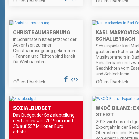
OÖ im Überblick
OÖ im Überblick
CHRISTBAUMSEGNUNG
KARL MARKOVICS
SCHALLERBACH
In Scharnstein ist es jetzt vor der
Adventzeit zu einer
Schauspieler Karl Mar
Christbaumsegnung gekommen
gastiert im Rahmen d
- Tannen und Fichten sind bereit
Musiksommers in Ba
für Weihnachten.
Schallerbach und zwa
Geschichten vom Esse
und Schlechtsein.
OÖ im Überblick
OÖ im Überblick
SOZIALBUDGET
WKOÖ BILANZ: E
STEIGT
Das Budget der Sozialabteilung
des Landes wird 2019 um rund
2018 wird das erfolgr
3% auf 557 Millionen Euro
Exportjahr in der Gesc
erhöht.
Oberösterreichs. Es w
von einem Exportzuw