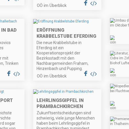
OÖ im Überblick
 IN BAD
ERÖFFNUNG
KRABBELSTUBE EFERDING
kovics
Die neue Krabbelstube in
es
Eferding ist ein
d
Kooperationsprojekt der
r mit
Bezirksstadt mit den
n, Trinken
Nachbargemeinden Fraham,
Hinzenbach und Pupping.
OÖ im Überblick
XPORT
LEHRLINGSGIPFEL IN
PRAMBACHKIRCHEN
eichste
Zukunftsentscheidungen sind
hichte
schwierig, viele junge Menschen
ird sogar
haben beim Lehrlingsgipfel in
achs von
Prambachkirchen zumindest