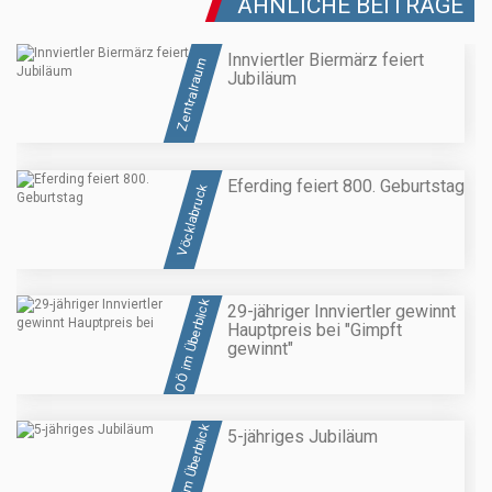
ÄHNLICHE BEITRÄGE
Innviertler Biermärz feiert
Zentralraum
Jubiläum
Eferding feiert 800. Geburtstag
Vöcklabruck
OÖ im Überblick
29-jähriger Innviertler gewinnt
Hauptpreis bei "Gimpft
gewinnt"
OÖ im Überblick
5-jähriges Jubiläum