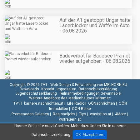
Auf der A1 gestoppt: Ungar hatte
Laserblocker und Waffe im Auto
- 06.08.2026
Badeverbot für Badesee Pramet
wieder aufgehoben - 06.08.2026
Copyright © 2026 TV1 -
Web Design & Entwicklung von MELHORN.EU
Downloads
Kontakt
Impressum
Datenschutzerklärung
Jugendschutzerklärung
Teilnahmebedingungen Gewinnspiel
Weitere Angebote des Medienhauses Wimmer:
TV1
|
karriere.nachrichten.at
|
Life Radio
|
OÖNachrichten
|
OÖN
Immobilien
|
OÖN Reise
Promenaden Galerien
|
Regionaljobs
|
Tips
|
wasistlos.at
|
4More
|
wirtrauern.at
Unsere Webseite nutzt Cookies.
Mehr dazu finden Sie in unserer
Datenschutzerklärung.
OK. Akzeptieren.