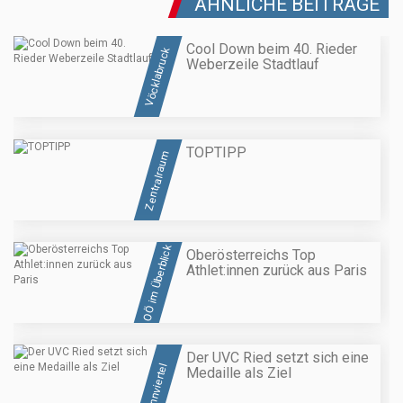
ÄHNLICHE BEITRÄGE
Cool Down beim 40. Rieder
Vöcklabruck
Weberzeile Stadtlauf
TOPTIPP
Zentralraum
OÖ im Überblick
Oberösterreichs Top
Athlet:innen zurück aus Paris
Der UVC Ried setzt sich eine
Innviertel
Medaille als Ziel