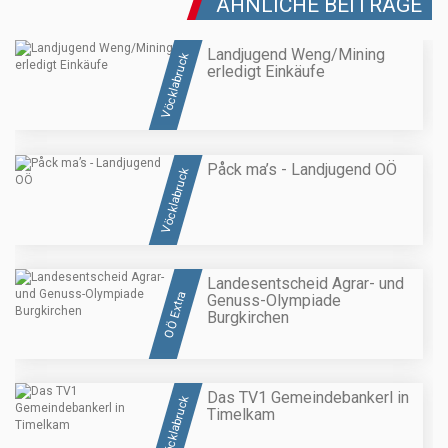
ÄHNLICHE BEITRÄGE
Landjugend Weng/Mining
Vöcklabruck
erledigt Einkäufe
Påck ma’s - Landjugend OÖ
Vöcklabruck
Landesentscheid Agrar- und
OÖ Extra
Genuss-Olympiade
Burgkirchen
Das TV1 Gemeindebankerl in
Vöcklabruck
Timelkam