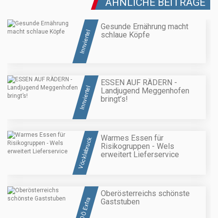
ÄHNLICHE BEITRÄGE
Gesunde Ernährung macht
Innviertel
schlaue Köpfe
ESSEN AUF RÄDERN -
Innviertel
Landjugend Meggenhofen
bringt’s!
Warmes Essen für
Vöcklabruck
Risikogruppen - Wels
erweitert Lieferservice
Oberösterreichs schönste
OÖ Extra
Gaststuben