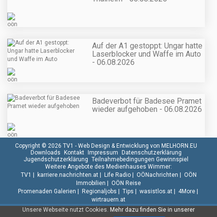
Auf der A1 gestoppt: Ungar hatte
Laserblocker und Waffe im Auto
- 06.08.2026
Badeverbot für Badesee Pramet
wieder aufgehoben - 06.08.2026
Copyright © 2026 TV1 -
Web Design & Entwicklung von MELHORN.EU
Downloads
Kontakt
Impressum
Datenschutzerklärung
Jugendschutzerklärung
Teilnahmebedingungen Gewinnspiel
Weitere Angebote des Medienhauses Wimmer:
TV1
|
karriere.nachrichten.at
|
Life Radio
|
OÖNachrichten
|
OÖN
Immobilien
|
OÖN Reise
Promenaden Galerien
|
Regionaljobs
|
Tips
|
wasistlos.at
|
4More
|
wirtrauern.at
Unsere Webseite nutzt Cookies.
Mehr dazu finden Sie in unserer