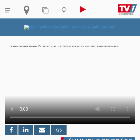
TRAUNKIRCHNER MORDSG’SCHICHT – DIE LUSTIGSTEN HOPPALAS AUS DER TRAUNSEEGEMEINDE