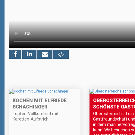
KOCHEN MIT ELFRIEDE
OBERÖSTERREIC
SCHACHINGER
SCHÖNSTE GAST
Topfen-Vollkornbrot mit
Oberösterreich ist ein
Karotten-Aufstrich
Gastfreundschaft und
in dem man hervorra
kann! Wir besuchen nu