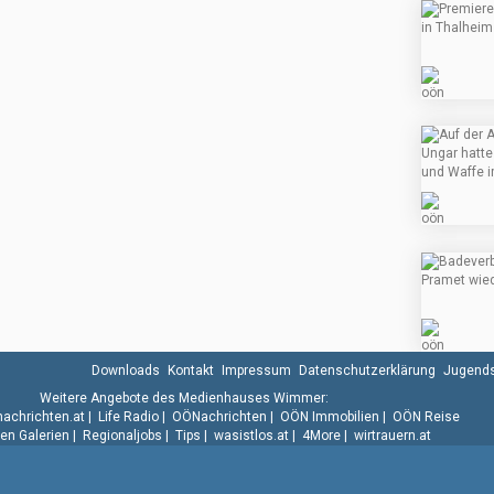
Downloads
Kontakt
Impressum
Datenschutzerklärung
Jugends
Weitere Angebote des Medienhauses Wimmer:
.nachrichten.at
|
Life Radio
|
OÖNachrichten
|
OÖN Immobilien
|
OÖN Reise
n Galerien
|
Regionaljobs
|
Tips
|
wasistlos.at
|
4More
|
wirtrauern.at