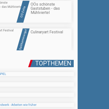
OÖs schönste
OÖ Extra
Gaststuben - das
Mühlviertel
Salzkammergut
Culinaryart Festival
TOPTHEMEN