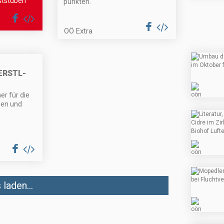
ststuben
punkten.
OÖ Extra
ERSTL-
r für die
sen und
laden...