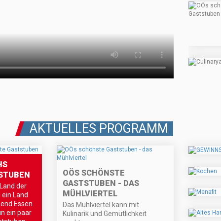
AKTUELLES PROGRAMM
HS
OÖS SCHÖNSTE
STUBEN
GASTSTUBEN - DAS
 Land der
MÜHLVIERTEL
 ein Land
gend Essen
Das Mühlviertel kann mit
n ein paar
Kulinarik und Gemütlichkeit