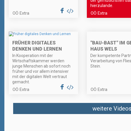
der gemütlichsten Ga
hierzulande.
OÖ Extra
OÖ Extra
"BAU-BAST" IM G
FRÜHER DIGITALES
HAUS WELS
DENKEN UND LERNEN
Der kompetente Partne
In Kooperation mit der
Verarbeitung von Flie
Wirtschaftskammer werden
Stein.
junge Menschen ab sofort noch
früher und vor allem intensiver
mit der digitalen Welt vertraut
gemacht.
OÖ Extra
OÖ Extra
weitere Videos 