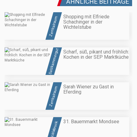
ÄHNLICHE BEITRÄGE
Shopping mit Elfriede
Zentralraum
Schachinger in der
Wichtelstube
Salzkammergut
Scharf, süß, pikant und fröhlich:
Kochen in der SEP Marktküche
Sarah Wiener zu Gast in
Zentralraum
Eferding
31. Bauernmarkt Mondsee
Vöcklabruck