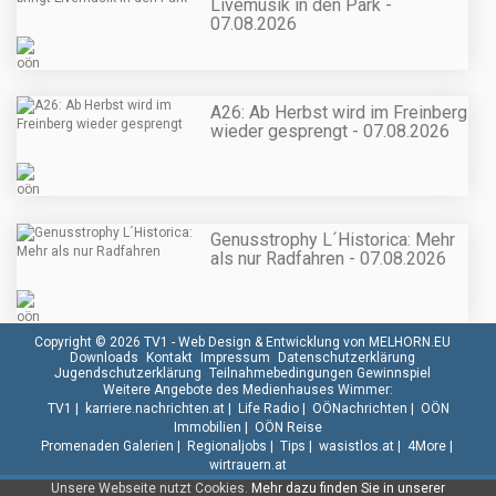
Livemusik in den Park -
07.08.2026
A26: Ab Herbst wird im Freinberg
wieder gesprengt - 07.08.2026
Genusstrophy L´Historica: Mehr
als nur Radfahren - 07.08.2026
Copyright © 2026 TV1 -
Web Design & Entwicklung von MELHORN.EU
Downloads
Kontakt
Impressum
Datenschutzerklärung
Jugendschutzerklärung
Teilnahmebedingungen Gewinnspiel
Weitere Angebote des Medienhauses Wimmer:
TV1
|
karriere.nachrichten.at
|
Life Radio
|
OÖNachrichten
|
OÖN
Immobilien
|
OÖN Reise
Promenaden Galerien
|
Regionaljobs
|
Tips
|
wasistlos.at
|
4More
|
wirtrauern.at
Unsere Webseite nutzt Cookies.
Mehr dazu finden Sie in unserer