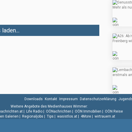
laden...
Downloads
Kontakt
Impressum
Datenschutzerklärung
Jugends
Weitere Angebote des Medienhauses Wimmer:
.nachrichten.at
|
Life Radio
|
OÖNachrichten
|
OÖN Immobilien
|
OÖN Reise
n Galerien
|
Regionaljobs
|
Tips
|
wasistlos.at
|
4More
|
wirtrauern.at