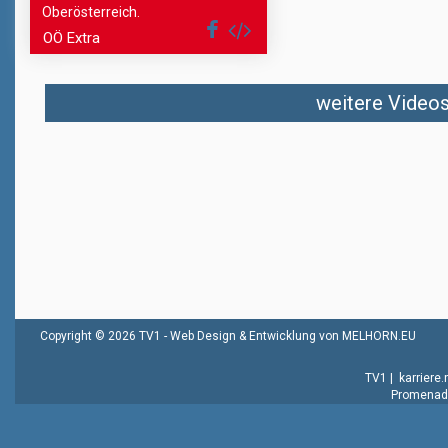
Oberösterreich.
OÖ Extra
weitere Videos 
Copyright © 2026 TV1 -
Web Design & Entwicklung von MELHORN.EU
TV1
|
karriere
Promenade