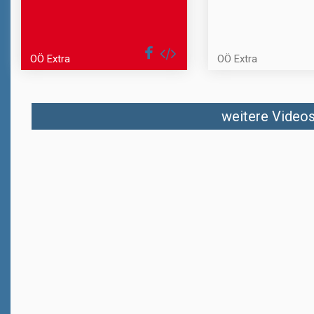
OÖ Extra
OÖ Extra
weitere Videos 