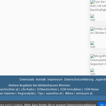
Downloads
Kontakt
Impressum
Datenschutzerklärung
Jugends
Weitere Angebote des Medienhauses Wimmer:
.nachrichten.at
|
Life Radio
|
OÖNachrichten
|
OÖN Immobilien
|
OÖN Reise
n Galerien
|
Regionaljobs
|
Tips
|
wasistlos.at
|
4More
|
wirtrauern.at
te nutzt Cookies.
Mehr dazu finden Sie in unserer Datenschutzerklärung.
OK. 