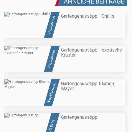
ÄHNLICHE BEITRÄGE
Gartengenusstipp - Chillis
Vöcklabruck
Gartengenusstipp - exotische
Vöcklabruck
Kräuter
Gartengenusstipp Blumen
Vöcklabruck
Mayer
Gartengenusstipp
OÖ Extra