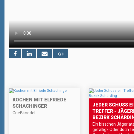
KOCHEN MIT ELFRIEDE
JEDER SCHUSS E
SCHACHINGER
TREFFER - JÄGER
Grießknödel
BEZIRK SCHÄRDI
Ein bisschen Jägerlat
gefällig? Oder doch li