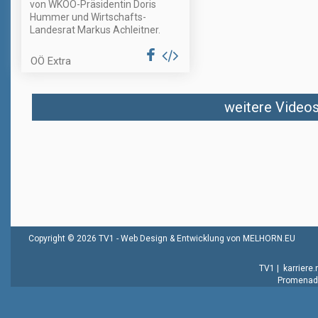
von WKOÖ-Präsidentin Doris
Hummer und Wirtschafts-
Landesrat Markus Achleitner.
OÖ Extra
weitere Videos 
Copyright © 2026 TV1 -
Web Design & Entwicklung von MELHORN.EU
TV1
|
karriere
Promenade