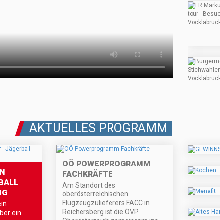
AKTUELLES PROGRAMM
OÖ POWERPROGRAMM
IN
FACHKRÄFTE
BALL
Am Standort des
NG
oberösterreichischen
Flugzeugzulieferers FACC in
ein
Reichersberg ist die ÖVP
eber ein