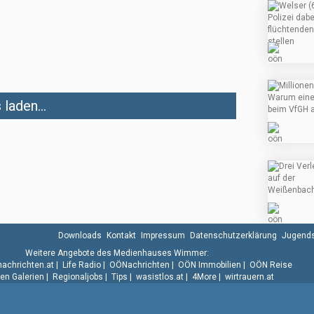
laden...
Downloads
Kontakt
Impressum
Datenschutzerklärung
Jugends
Weitere Angebote des Medienhauses Wimmer:
.nachrichten.at
|
Life Radio
|
OÖNachrichten
|
OÖN Immobilien
|
OÖN Reise
n Galerien
|
Regionaljobs
|
Tips
|
wasistlos.at
|
4More
|
wirtrauern.at