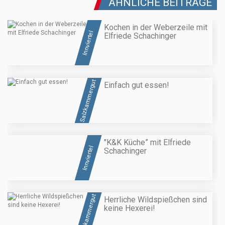
ÄHNLICHE BEITRÄGE
Kochen in der Weberzeile mit
Innviertel
Elfriede Schachinger
Salzkammergut
Einfach gut essen!
"K&K Küche” mit Elfriede
Innviertel
Schachinger
Salzkammergut
Herrliche Wildspießchen sind
keine Hexerei!