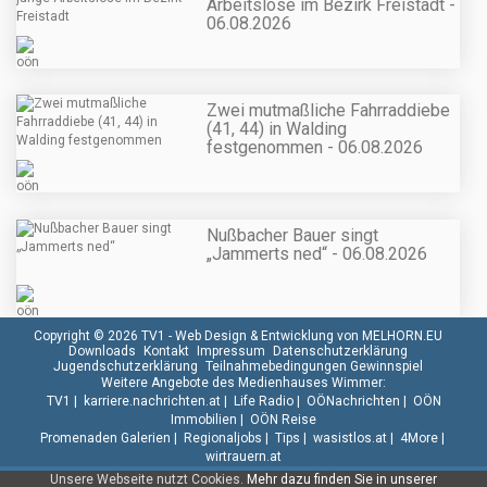
Arbeitslose im Bezirk Freistadt -
06.08.2026
Zwei mutmaßliche Fahrraddiebe
(41, 44) in Walding
festgenommen - 06.08.2026
Nußbacher Bauer singt
„Jammerts ned“ - 06.08.2026
Copyright © 2026 TV1 -
Web Design & Entwicklung von MELHORN.EU
Downloads
Kontakt
Impressum
Datenschutzerklärung
Jugendschutzerklärung
Teilnahmebedingungen Gewinnspiel
Weitere Angebote des Medienhauses Wimmer:
TV1
|
karriere.nachrichten.at
|
Life Radio
|
OÖNachrichten
|
OÖN
Immobilien
|
OÖN Reise
Promenaden Galerien
|
Regionaljobs
|
Tips
|
wasistlos.at
|
4More
|
wirtrauern.at
Unsere Webseite nutzt Cookies.
Mehr dazu finden Sie in unserer