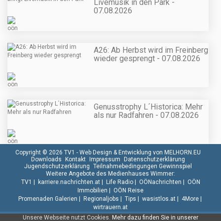
Livemusik in den Park -
07.08.2026
A26: Ab Herbst wird im Freinberg
wieder gesprengt - 07.08.2026
Genusstrophy L´Historica: Mehr
als nur Radfahren - 07.08.2026
Copyright © 2026 TV1 -
Web Design & Entwicklung von MELHORN.EU
Downloads
Kontakt
Impressum
Datenschutzerklärung
Jugendschutzerklärung
Teilnahmebedingungen Gewinnspiel
Weitere Angebote des Medienhauses Wimmer:
TV1
|
karriere.nachrichten.at
|
Life Radio
|
OÖNachrichten
|
OÖN
Immobilien
|
OÖN Reise
Promenaden Galerien
|
Regionaljobs
|
Tips
|
wasistlos.at
|
4More
|
wirtrauern.at
Unsere Webseite nutzt Cookies.
Mehr dazu finden Sie in unserer