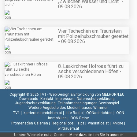
„Zwischen Wasser und Licht“ -
09.08.2026
Vier Tschechen am Traunstein
mit Polizeihubschrauber gerettet
- 09.08.2026
8. Laakirchner Hofroas führt zu
sechs verschiedenen Höfen -
09.08.2026
Copyright © 2026 TV1 -
Web Design & Entwicklung von MELHORN.EU
Downloads
Kontakt
Impressum
Datenschutzerklärung
Jugendschutzerklärung
Teilnahmebedingungen Gewinnspiel
Weitere Angebote des Medienhauses Wimmer:
TV1
|
karriere.nachrichten.at
|
Life Radio
|
OÖNachrichten
|
OÖN
Immobilien
|
OÖN Reise
Promenaden Galerien
|
Regionaljobs
|
Tips
|
wasistlos.at
|
4More
|
wirtrauern.at
Unsere Webseite nutzt Cookies.
Mehr dazu finden Sie in unserer