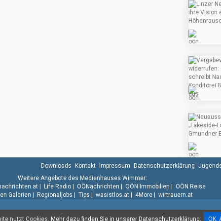
Downloads
Kontakt
Impressum
Datenschutzerklärung
Jugends
Weitere Angebote des Medienhauses Wimmer:
.nachrichten.at
|
Life Radio
|
OÖNachrichten
|
OÖN Immobilien
|
OÖN Reise
n Galerien
|
Regionaljobs
|
Tips
|
wasistlos.at
|
4More
|
wirtrauern.at
te nutzt Cookies.
Mehr dazu finden Sie in unserer Datenschutzerklärung.
OK. 