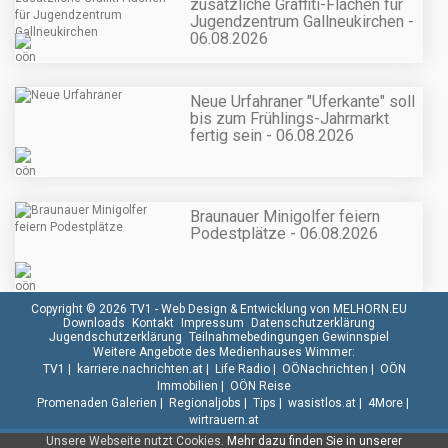
zusätzliche Graffiti-Flächen für
Jugendzentrum Gallneukirchen -
06.08.2026
Neue Urfahraner "Uferkante" soll
bis zum Frühlings-Jahrmarkt
fertig sein - 06.08.2026
Braunauer Minigolfer feiern
Podestplätze - 06.08.2026
Copyright © 2026 TV1 -
Web Design & Entwicklung von MELHORN.EU
Downloads
Kontakt
Impressum
Datenschutzerklärung
Jugendschutzerklärung
Teilnahmebedingungen Gewinnspiel
Weitere Angebote des Medienhauses Wimmer:
TV1
|
karriere.nachrichten.at
|
Life Radio
|
OÖNachrichten
|
OÖN
Immobilien
|
OÖN Reise
Promenaden Galerien
|
Regionaljobs
|
Tips
|
wasistlos.at
|
4More
|
wirtrauern.at
Unsere Webseite nutzt Cookies.
Mehr dazu finden Sie in unserer