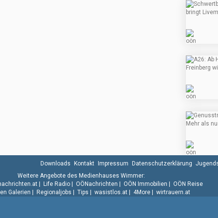
Downloads
Kontakt
Impressum
Datenschutzerklärung
Jugends
Weitere Angebote des Medienhauses Wimmer:
.nachrichten.at
|
Life Radio
|
OÖNachrichten
|
OÖN Immobilien
|
OÖN Reise
n Galerien
|
Regionaljobs
|
Tips
|
wasistlos.at
|
4More
|
wirtrauern.at