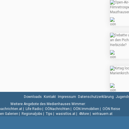
Downloads
Kontakt
Impressum
Datenschutzerklärung
Jugends
Weitere Angebote des Medienhauses Wimmer:
.nachrichten.at
|
Life Radio
|
OÖNachrichten
|
OÖN Immobilien
|
OÖN Reise
n Galerien
|
Regionaljobs
|
Tips
|
wasistlos.at
|
4More
|
wirtrauern.at