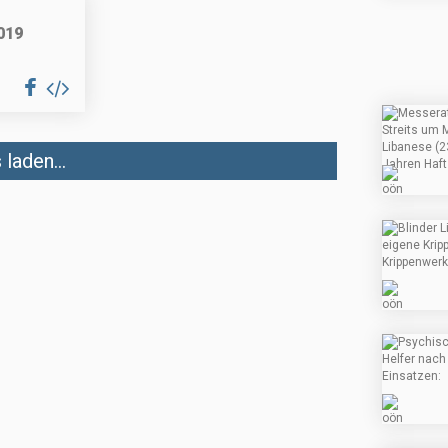
019
laden...