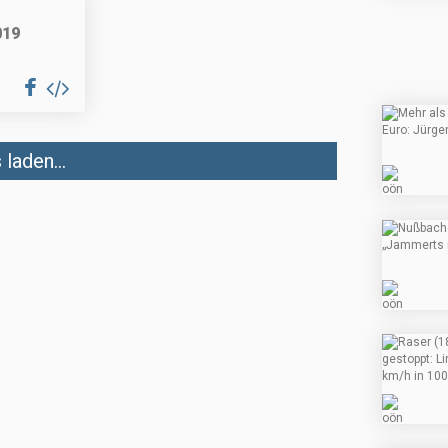
019
laden...