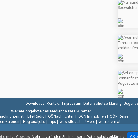
Downloads
Kontakt
Impressum
Datenschutzerklärung
Jugends
Weitere Angebote des Medienhauses Wimmer:
.nachrichten.at
|
Life Radio
|
OÖNachrichten
|
OÖN Immobilien
|
OÖN Reise
n Galerien
|
Regionaljobs
|
Tips
|
wasistlos.at
|
4More
|
wirtrauern.at
te nutzt Cookies.
Mehr dazu finden Sie in unserer Datenschutzerklärung.
OK. 