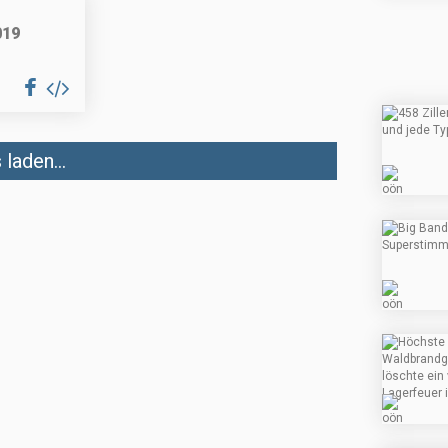
019
laden...