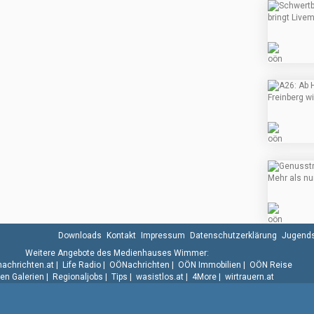
Downloads
Kontakt
Impressum
Datenschutzerklärung
Jugends
Weitere Angebote des Medienhauses Wimmer:
.nachrichten.at
|
Life Radio
|
OÖNachrichten
|
OÖN Immobilien
|
OÖN Reise
n Galerien
|
Regionaljobs
|
Tips
|
wasistlos.at
|
4More
|
wirtrauern.at