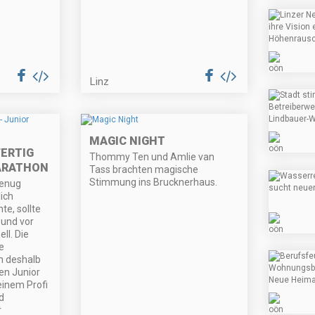
Linz
MAGIC NIGHT
FERTIG
Thommy Ten und Amlie van
MARATHON
Tass brachten magische
Stimmung ins Brucknerhaus.
genug
ich
e, sollte
 und vor
ll. Die
e
h deshalb
en Junior
einem Profi
d
r