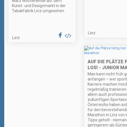
März Wochenende auf dem
Kunst- und Designmarkt in der
Tabakfabrik Linz umgesehen.
Linz
Linz
AUF DIE PLÄTZE 
LOS! - JUNIOR 
Man kann nicht früh 
anfangen – wer sportl
Karriere machen möcht
regelmäßig trainieren
allem auch professione
zukünftigen Sportass
Österreichs haben sic
für den bevorstehend
Marathon in Linz von 
Tipps geholt - nieman
geringerem als Günte