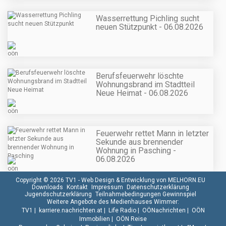
Wasserrettung Pichling sucht
neuen Stützpunkt - 06.08.2026
Berufsfeuerwehr löschte
Wohnungsbrand im Stadtteil
Neue Heimat - 06.08.2026
Feuerwehr rettet Mann in letzter
Sekunde aus brennender
Wohnung in Pasching -
06.08.2026
Copyright © 2026 TV1 -
Web Design & Entwicklung von MELHORN.EU
Downloads
Kontakt
Impressum
Datenschutzerklärung
Jugendschutzerklärung
Teilnahmebedingungen Gewinnspiel
Weitere Angebote des Medienhauses Wimmer:
TV1
|
karriere.nachrichten.at
|
Life Radio
|
OÖNachrichten
|
OÖN
Immobilien
|
OÖN Reise