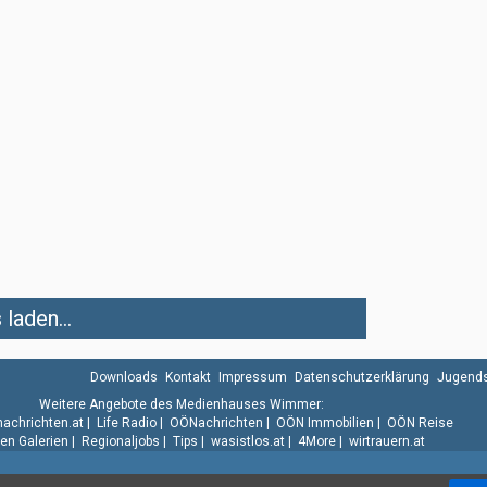
laden...
Downloads
Kontakt
Impressum
Datenschutzerklärung
Jugends
Weitere Angebote des Medienhauses Wimmer:
.nachrichten.at
|
Life Radio
|
OÖNachrichten
|
OÖN Immobilien
|
OÖN Reise
n Galerien
|
Regionaljobs
|
Tips
|
wasistlos.at
|
4More
|
wirtrauern.at