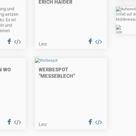
ERICH HAIDER
hung und
g setzen
. Es ist
ln und
einen
Linz
N WO
WERBESPOT
"MESSEBLECH"
Linz