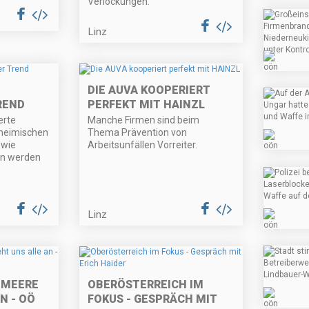
Verlockungen.
Linz
DIE AUVA KOOPERIERT
REND
PERFEKT MIT HAINZL
erte
Manche Firmen sind beim
 heimischen
Thema Prävention von
owie
Arbeitsunfällen Vorreiter.
en werden
Linz
 MEERE
OBERÖSTERREICH IM
N - OÖ
FOKUS - GESPRÄCH MIT