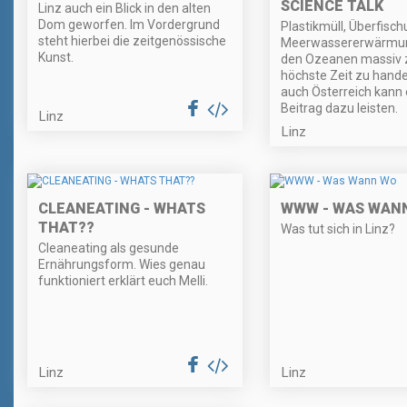
SCIENCE TALK
Linz auch ein Blick in den alten
Dom geworfen. Im Vordergrund
Plastikmüll, Überfisc
steht hierbei die zeitgenössische
Meerwassererwärmun
Kunst.
den Ozeanen massiv zu
höchste Zeit zu hande
auch Österreich kann 
Beitrag dazu leisten.
Linz
Linz
CLEANEATING - WHATS
WWW - WAS WAN
THAT??
Was tut sich in Linz?
Cleaneating als gesunde
Ernährungsform. Wies genau
funktioniert erklärt euch Melli.
Linz
Linz