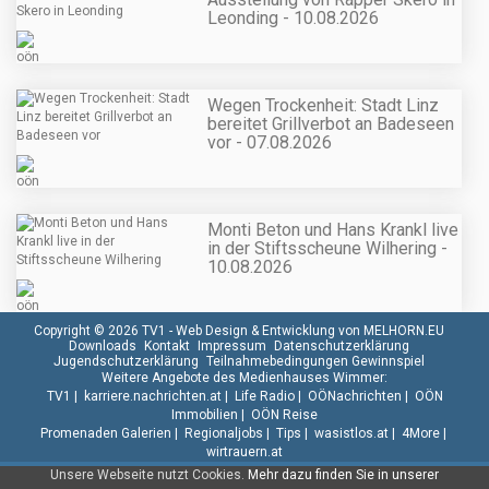
Leonding - 10.08.2026
Wegen Trockenheit: Stadt Linz
bereitet Grillverbot an Badeseen
vor - 07.08.2026
Monti Beton und Hans Krankl live
in der Stiftsscheune Wilhering -
10.08.2026
Copyright © 2026 TV1 -
Web Design & Entwicklung von MELHORN.EU
Downloads
Kontakt
Impressum
Datenschutzerklärung
Jugendschutzerklärung
Teilnahmebedingungen Gewinnspiel
Weitere Angebote des Medienhauses Wimmer:
TV1
|
karriere.nachrichten.at
|
Life Radio
|
OÖNachrichten
|
OÖN
Immobilien
|
OÖN Reise
Promenaden Galerien
|
Regionaljobs
|
Tips
|
wasistlos.at
|
4More
|
wirtrauern.at
Unsere Webseite nutzt Cookies.
Mehr dazu finden Sie in unserer