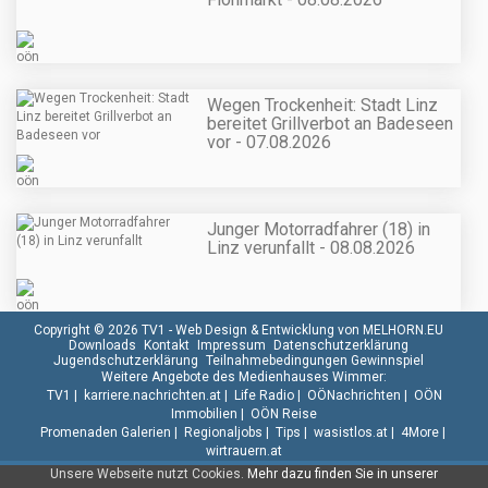
Wegen Trockenheit: Stadt Linz
bereitet Grillverbot an Badeseen
vor - 07.08.2026
Junger Motorradfahrer (18) in
Linz verunfallt - 08.08.2026
Copyright © 2026 TV1 -
Web Design & Entwicklung von MELHORN.EU
Downloads
Kontakt
Impressum
Datenschutzerklärung
Jugendschutzerklärung
Teilnahmebedingungen Gewinnspiel
Weitere Angebote des Medienhauses Wimmer:
TV1
|
karriere.nachrichten.at
|
Life Radio
|
OÖNachrichten
|
OÖN
Immobilien
|
OÖN Reise
Promenaden Galerien
|
Regionaljobs
|
Tips
|
wasistlos.at
|
4More
|
wirtrauern.at
Unsere Webseite nutzt Cookies.
Mehr dazu finden Sie in unserer