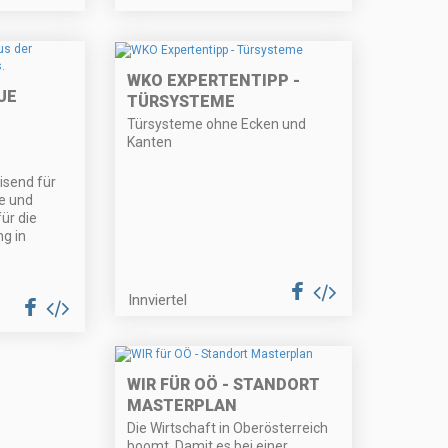
WKO EXPERTENTIPP -
UE
TÜRSYSTEME
Türsysteme ohne Ecken und
Kanten
isend für
e und
ür die
g in
Innviertel
WIR FÜR OÖ - STANDORT
MASTERPLAN
Die Wirtschaft in Oberösterreich
boomt. Damit es bei einer