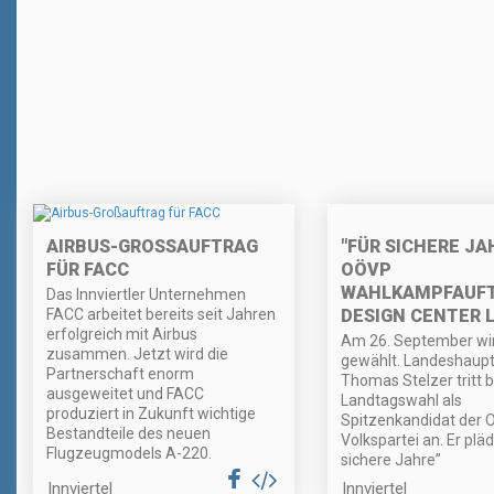
"FÜR SICHERE JA
AIRBUS-GROSSAUFTRAG F
OÖVP
ÜR FACC
WAHLKAMPFAUFT
Das Innviertler Unternehmen
DESIGN CENTER 
FACC arbeitet bereits seit Jahren
erfolgreich mit Airbus
Am 26. September wir
zusammen. Jetzt wird die
gewählt. Landeshau
Partnerschaft enorm
Thomas Stelzer tritt b
ausgeweitet und FACC
Landtagswahl als
produziert in Zukunft wichtige
Spitzenkandidat der 
Bestandteile des neuen
Volkspartei an. Er pläd
Flugzeugmodels A-220.
sichere Jahre”
Innviertel
Innviertel