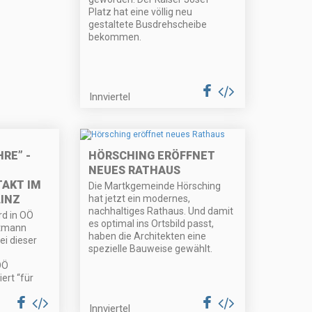
Platz hat eine völlig neu
gestaltete Busdrehscheibe
bekommen.
Innviertel
HRE” -
HÖRSCHING ERÖFFNET
NEUES RATHAUS
AKT IM
Die Martkgemeinde Hörsching
LINZ
hat jetzt ein modernes,
nachhaltiges Rathaus. Und damit
d in OÖ
es optimal ins Ortsbild passt,
ptmann
haben die Architekten eine
ei dieser
spezielle Bauweise gewählt.
OÖ
iert “für
Innviertel