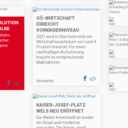
OÖ-WIRTSCHAFT
OLUTION
ERREICHT
OLKE
VORKRISENNIVEAU
nhelm
2021 wird in Oberösterreich ein
ucher
Wirtschaftswachstum von rund 4
igene
Prozent erwartet. Für einen
nachhaltigen Aufschwung
braucht es entsprechende
Maßnahmen.
Innviertel
KAISER-JOSEF-PLATZ
WELS NEU ERÖFFNET
Die Welser Innenstadt ist wieder
ein Stück weit moderner
geworden. Der Kaiser Josef