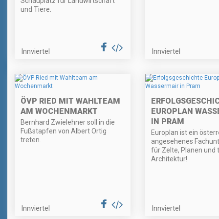
Schauplatz für Landwirtschaft
und Tiere.
Innviertel
Innviertel
ÖVP RIED MIT WAHLTEAM
ERFOLGSGESCHI
AM WOCHENMARKT
EUROPLAN WASS
IN PRAM
Bernhard Zwielehner soll in die
Fußstapfen von Albert Ortig
Europlan ist ein öster
treten.
angesehenes Fachun
für Zelte, Planen und t
Architektur!
Innviertel
Innviertel